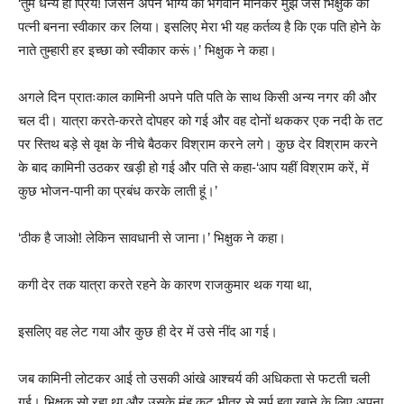
‘तुम धन्य हो प्रिये! जिसने अपने भाग्य को भगवान मानकर मुझ जेसे भिक्षुक की
पत्नी बनना स्वीकार कर लिया। इसलिए मेरा भी यह कर्तव्य है कि एक पति होने के
नाते तुम्हारी हर इच्छा को स्वीकार करूं।’ भिक्षुक ने कहा।
अगले दिन प्रातःकाल कामिनी अपने पति पति के साथ किसी अन्य नगर की और
चल दी। यात्रा करते-करते दोपहर को गई और वह दोनों थककर एक नदी के तट
पर स्तिथ बड़े से वृक्ष के नीचे बैठकर विश्राम करने लगे। कुछ देर विश्राम करने
के बाद कामिनी उठकर खड़ी हो गई और पति से कहा-‘आप यहीं विश्राम करें, में
कुछ भोजन-पानी का प्रबंध करके लाती हूं।’
‘ठीक है जाओ! लेकिन सावधानी से जाना।’ भिक्षुक ने कहा।
कगी देर तक यात्रा करते रहने के कारण राजकुमार थक गया था,
इसलिए वह लेट गया और कुछ ही देर में उसे नींद आ गई।
जब कामिनी लोटकर आई तो उसकी आंखे आश्चर्य की अधिकता से फटती चली
गई। भिक्षुक सो रहा था और उसके मुंह कट भीतर से सर्प हवा खाने के लिए अपना